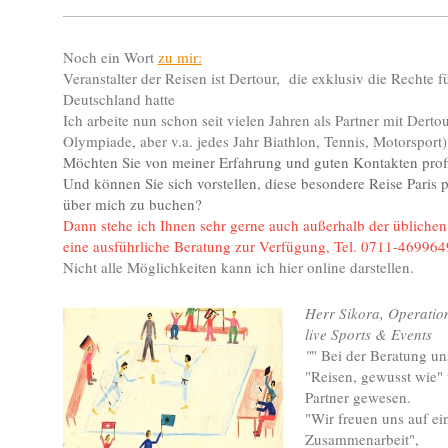
Noch ein Wort
zu mir:
Veranstalter der Reisen ist Dertour, die exklusiv die Rechte f
Deutschland hatte
Ich arbeite nun schon seit vielen Jahren als Partner mit Der
Olympiade, aber v.a. jedes Jahr Biathlon, Tennis, Motorsport)
Möchten Sie von meiner Erfahrung und guten Kontakten profi
Und können Sie sich vorstellen, diese besondere Reise Paris 
über mich zu buchen?
Dann stehe ich Ihnen sehr gerne auch außerhalb der üblichen
eine ausführliche Beratung zur Verfügung, Tel. 0711-469964
Nicht alle Möglichkeiten kann ich hier online darstellen.
Herr Sikora, Operat
live Sports & Events
"
" Bei der Beratung uns
"Reisen, gewusst wie" 
Partner gewesen.
"Wir freuen uns auf ei
Zusammenarbeit",