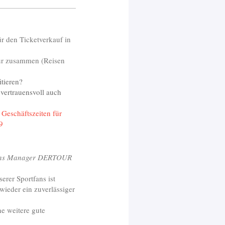
ür den Ticketverkauf in
tour zusammen (Reisen
tieren?
pvertrauensvoll auch
 Geschäftszeiten für
9
ions Manager DERTOUR
erer Sportfans ist
wieder ein zuverlässiger
ne weitere gute